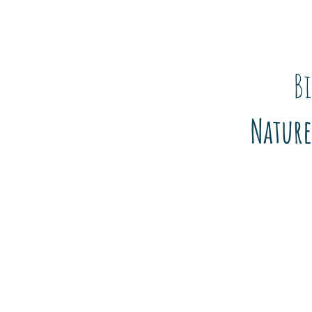
B
Nature