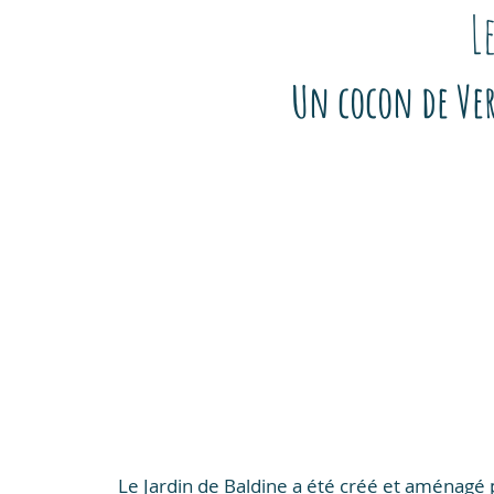
L
Un cocon de Ver
Le Jardin de Baldine a été créé et aménagé pa