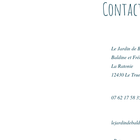
Contact 
Le Jardin de 
Baldine et Fr
La Ratonie
12430 Le True
07 62 17 58 3
lejardindebal